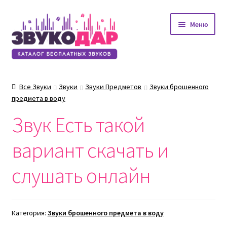
Перейти
Перейти
Меню
к
к
навигации
содержимому
Все Звуки
Звуки
Звуки Предметов
Звуки брошенного
предмета в воду
Звук Есть такой
вариант скачать и
слушать онлайн
Категория:
Звуки брошенного предмета в воду