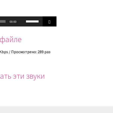
Используйте
00:00
клавиши
вверх/
офайле
вниз,
чтобы
увеличить
 Kbps / Просмотрено: 289 раз
или
уменьшить
громкость.
ать эти звуки