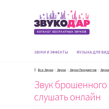
Перейти
Перейти
к
к
навигации
содержимому
ЗВУКИ И ЭФФЕКТЫ
МУЗЫКА ДЛЯ ВИ
Все Звуки
Звуки
Звуки Предметов
Звуки
Звук брошенного 
слушать онлайн