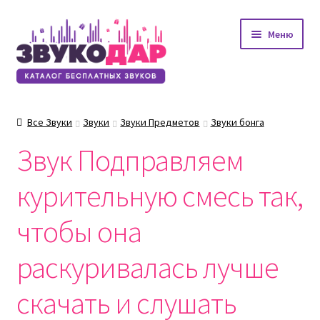
Перейти
Перейти
Меню
к
к
навигации
содержимому
Все Звуки
Звуки
Звуки Предметов
Звуки бонга
Звук Подправляем
курительную смесь так,
чтобы она
раскуривалась лучше
скачать и слушать