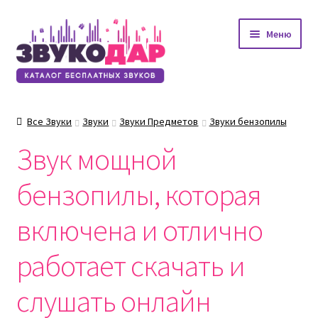
Перейти
Перейти
Меню
к
к
навигации
содержимому
Все Звуки
Звуки
Звуки Предметов
Звуки бензопилы
Звук мощной
бензопилы, которая
включена и отлично
работает скачать и
слушать онлайн