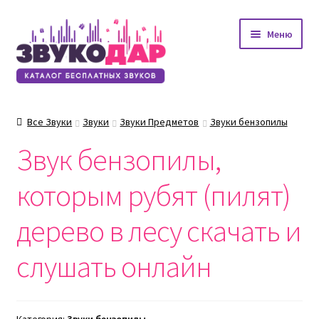
Перейти
Перейти
Меню
к
к
навигации
содержимому
Все Звуки
Звуки
Звуки Предметов
Звуки бензопилы
Звук бензопилы,
которым рубят (пилят)
дерево в лесу скачать и
слушать онлайн
Категория:
Звуки бензопилы