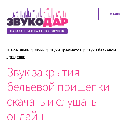
Перейти
Перейти
Меню
к
к
навигации
содержимому
Все Звуки
Звуки
Звуки Предметов
Звуки бельевой
прищепки
Звук закрытия
бельевой прищепки
скачать и слушать
онлайн