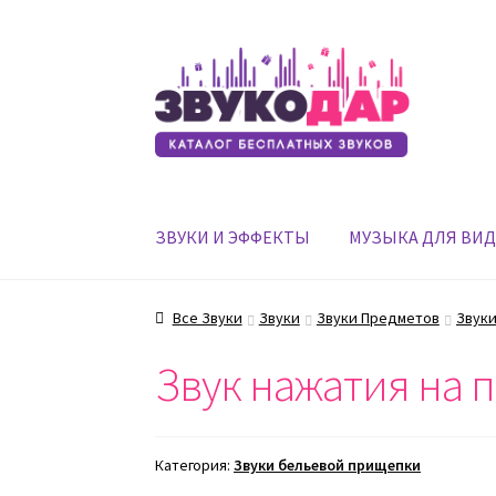
Перейти
Перейти
к
к
навигации
содержимому
ЗВУКИ И ЭФФЕКТЫ
МУЗЫКА ДЛЯ ВИ
Все Звуки
Звуки
Звуки Предметов
Звук
Звук нажатия на 
Категория:
Звуки бельевой прищепки