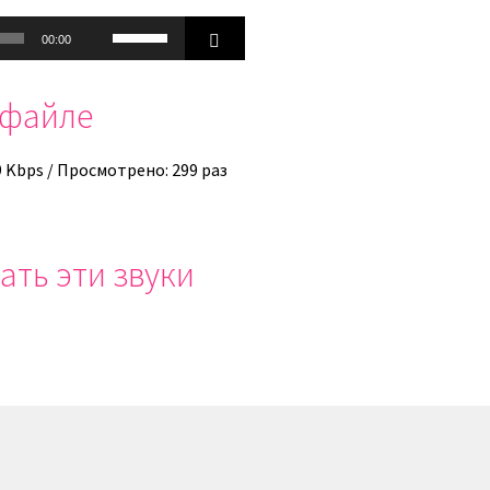
Используйте
00:00
клавиши
вверх/
офайле
вниз,
чтобы
увеличить
9 Kbps / Просмотрено: 299 раз
или
уменьшить
громкость.
ать эти звуки