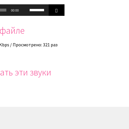
Используйте
00:00
клавиши
вверх/
офайле
вниз,
чтобы
увеличить
 Kbps / Просмотрено: 321 раз
или
уменьшить
громкость.
ать эти звуки