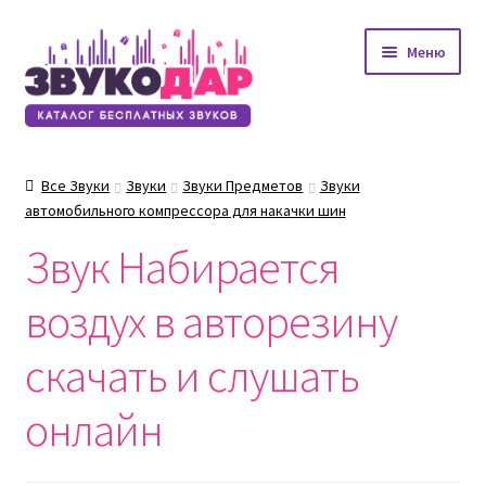
Перейти
Перейти
Меню
к
к
навигации
содержимому
Все Звуки
Звуки
Звуки Предметов
Звуки
автомобильного компрессора для накачки шин
Звук Набирается
воздух в авторезину
скачать и слушать
онлайн