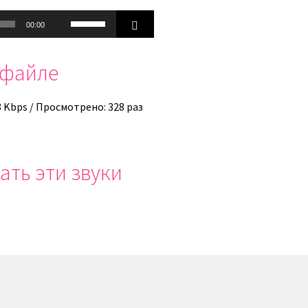
Используйте
00:00
клавиши
вверх/
офайле
вниз,
чтобы
увеличить
8 Kbps / Просмотрено: 328 раз
или
уменьшить
громкость.
ать эти звуки