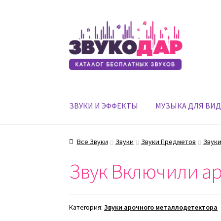
Перейти
Перейти
к
к
навигации
содержимому
ЗВУКИ И ЭФФЕКТЫ
МУЗЫКА ДЛЯ ВИ
Все Звуки
Звуки
Звуки Предметов
Звуки
Звук Включили ар
Категория:
Звуки арочного металлодетектора