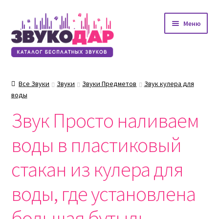
Перейти
Перейти
Меню
к
к
навигации
содержимому
Все Звуки
Звуки
Звуки Предметов
Звук кулера для
воды
Звук Просто наливаем
воды в пластиковый
стакан из кулера для
воды, где установлена
большая бутыль