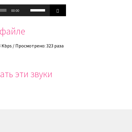
Используйте
00:00
клавиши
вверх/
офайле
вниз,
чтобы
увеличить
8 Kbps / Просмотрено: 323 раза
или
уменьшить
громкость.
ать эти звуки