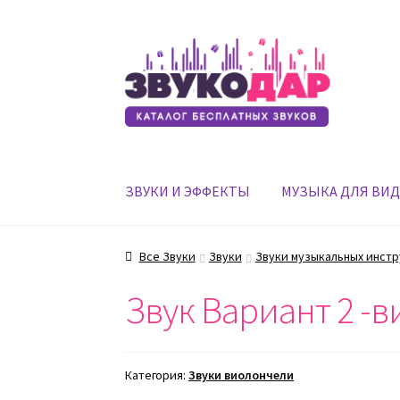
Перейти
Перейти
к
к
навигации
содержимому
ЗВУКИ И ЭФФЕКТЫ
МУЗЫКА ДЛЯ ВИ
Все Звуки
Звуки
Звуки музыкальных инст
Звук Вариант 2 -в
Категория:
Звуки виолончели