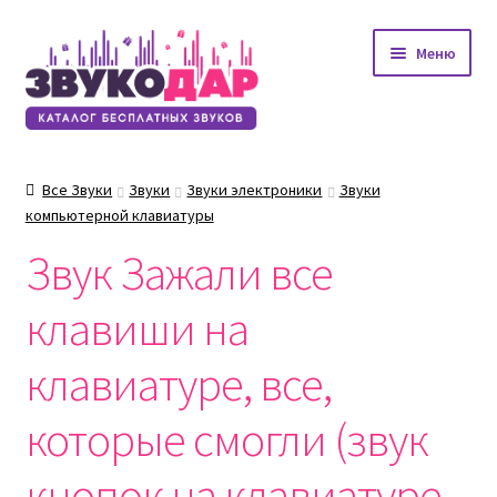
Перейти
Перейти
Меню
к
к
навигации
содержимому
Все Звуки
Звуки
Звуки электроники
Звуки
компьютерной клавиатуры
Звук Зажали все
клавиши на
клавиатуре, все,
которые смогли (звук
кнопок на клавиатуре,