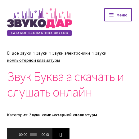
Перейти
Перейти
Меню
к
к
навигации
содержимому
Все Звуки
Звуки
Звуки электроники
Звуки
компьютерной клавиатуры
Звук Буква а скачать и
слушать онлайн
Категория:
Звуки компьютерной клавиатуры
Аудиоплеер
00:00
00:00