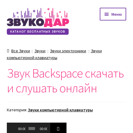
Перейти
Перейти
Меню
к
к
навигации
содержимому
Все Звуки
Звуки
Звуки электроники
Звуки
компьютерной клавиатуры
Звук Backspace скачать
и слушать онлайн
Категория:
Звуки компьютерной клавиатуры
Аудиоплеер
00:00
00:00