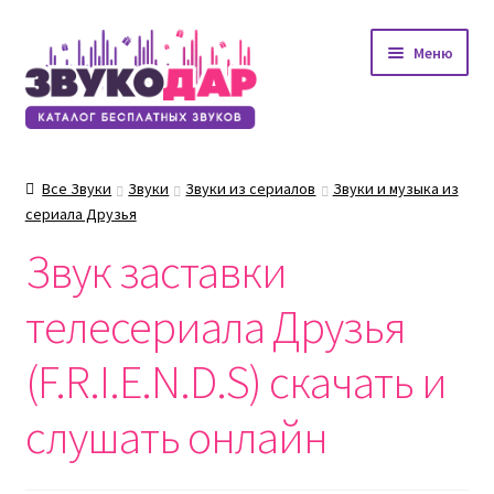
Перейти
Перейти
Меню
к
к
навигации
содержимому
Все Звуки
Звуки
Звуки из сериалов
Звуки и музыка из
сериала Друзья
Звук заставки
телесериала Друзья
(F.R.I.E.N.D.S) скачать и
слушать онлайн