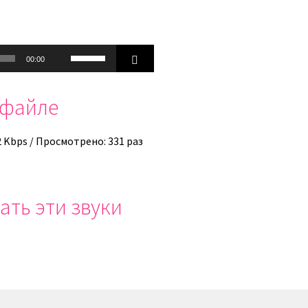
Используйте
00:00
клавиши
вверх/
офайле
вниз,
чтобы
увеличить
2 Kbps / Просмотрено: 331 раз
или
уменьшить
громкость.
ать эти звуки