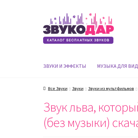
Перейти
Перейти
к
к
навигации
содержимому
ЗВУКИ И ЭФФЕКТЫ
МУЗЫКА ДЛЯ ВИ
Все Звуки
Звуки
Звуки из мультфильмов
Звук льва, котор
(без музыки) скач