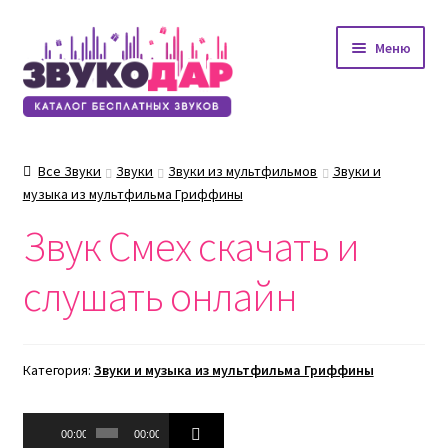
Перейти
Перейти
Меню
к
к
навигации
содержимому
Все Звуки
Звуки
Звуки из мультфильмов
Звуки и
музыка из мультфильма Гриффины
Звук Смех скачать и
слушать онлайн
Категория:
Звуки и музыка из мультфильма Гриффины
Аудиоплеер
00:00
00:00