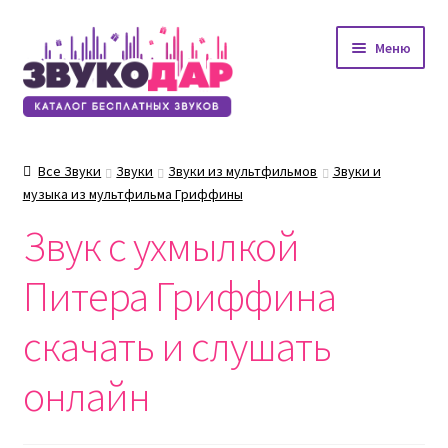
Перейти
Перейти
Меню
к
к
навигации
содержимому
Все Звуки
Звуки
Звуки из мультфильмов
Звуки и
музыка из мультфильма Гриффины
Звук с ухмылкой
Питера Гриффина
скачать и слушать
онлайн