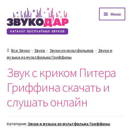
Перейти
Перейти
Меню
к
к
навигации
содержимому
Все Звуки
Звуки
Звуки из мультфильмов
Звуки и
музыка из мультфильма Гриффины
Звук с криком Питера
Гриффина скачать и
слушать онлайн
Категория:
Звуки и музыка из мультфильма Гриффины