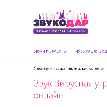
Перейти
Перейти
к
к
навигации
содержимому
ЗВУКИ И ЭФФЕКТЫ
МУЗЫКА ДЛЯ ВИ
Все Звуки
Звуки
Звуки из компьютерных 
Звук Вирусная уг
онлайн