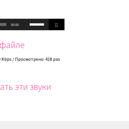
Используйте
00:00
клавиши
вверх/
офайле
вниз,
чтобы
увеличить
9 Kbps / Просмотрено: 418 раз
или
уменьшить
громкость.
ать эти звуки