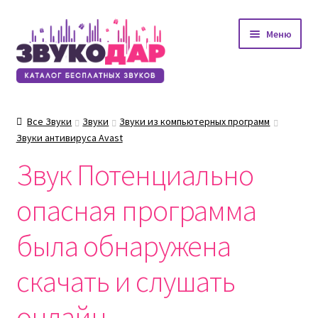
Перейти
Перейти
Меню
к
к
навигации
содержимому
Все Звуки
Звуки
Звуки из компьютерных программ
Звуки антивируса Avast
Звук Потенциально
опасная программа
была обнаружена
скачать и слушать
онлайн