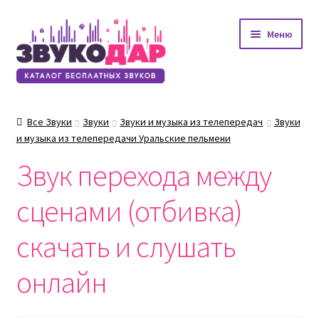
Перейти
Перейти
Меню
к
к
навигации
содержимому
Все Звуки
Звуки
Звуки и музыка из телепередач
Звуки
и музыка из телепередачи Уральские пельмени
Звук перехода между
сценами (отбивка)
скачать и слушать
онлайн