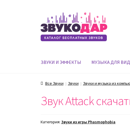
Перейти
Перейти
к
к
навигации
содержимому
ЗВУКИ И ЭФФЕКТЫ
МУЗЫКА ДЛЯ ВИ
Все Звуки
Звуки
Звуки и музыка из компь
Звук Attack скача
Категория:
Звуки из игры Phasmophobia