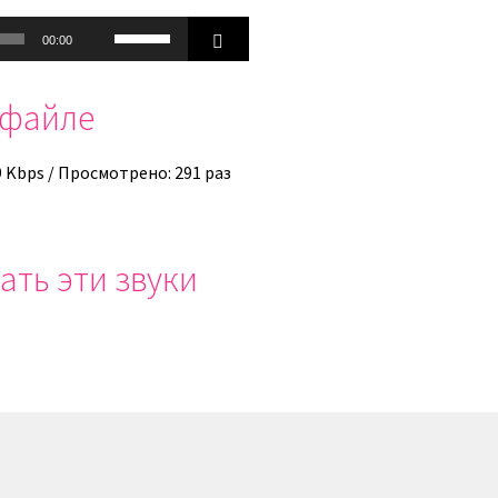
Используйте
00:00
клавиши
вверх/
офайле
вниз,
чтобы
увеличить
9 Kbps / Просмотрено: 291 раз
или
уменьшить
громкость.
ать эти звуки