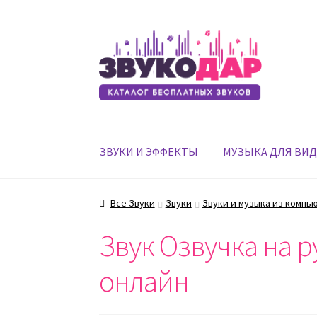
Перейти
Перейти
к
к
навигации
содержимому
ЗВУКИ И ЭФФЕКТЫ
МУЗЫКА ДЛЯ ВИ
Все Звуки
Звуки
Звуки и музыка из компь
Звук Озвучка на р
онлайн