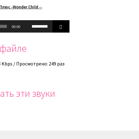
Плюс -Wonder Child --
Используйте
00:00
клавиши
вверх/
офайле
вниз,
чтобы
увеличить
8 Kbps / Просмотрено: 249 раз
или
уменьшить
громкость.
ать эти звуки