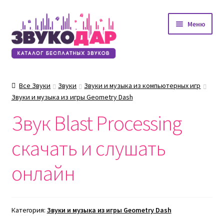
Перейти
Перейти
Меню
к
к
навигации
содержимому
Все Звуки
Звуки
Звуки и музыка из компьютерных игр
Звуки и музыка из игры Geometry Dash
Звук Blast Processing
скачать и слушать
онлайн
Категория:
Звуки и музыка из игры Geometry Dash