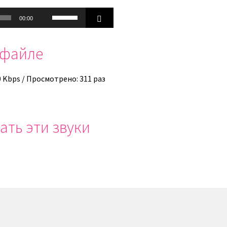
Используйте
00:00
клавиши
вверх/
офайле
вниз,
чтобы
увеличить
0 Kbps / Просмотрено: 311 раз
или
уменьшить
громкость.
ать эти звуки