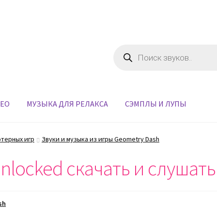
Поиск
товаров
ДЕО
МУЗЫКА ДЛЯ РЕЛАКСА
СЭМПЛЫ И ЛУПЫ
ютерных игр
Звуки и музыка из игры Geometry Dash
nlocked скачать и слушат
sh