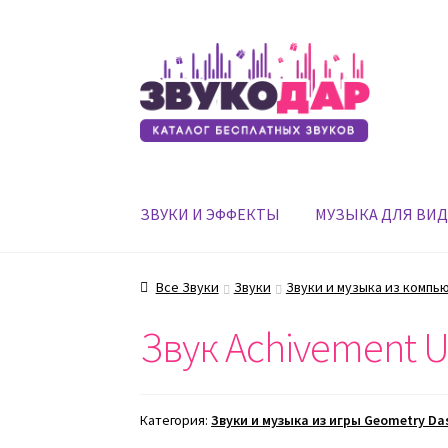
Перейти
Перейти
к
к
навигации
содержимому
ЗВУКИ И ЭФФЕКТЫ
МУЗЫКА ДЛЯ ВИ
Все Звуки
Звуки
Звуки и музыка из компь
Звук Achivement U
Категория:
Звуки и музыка из игры Geometry Da