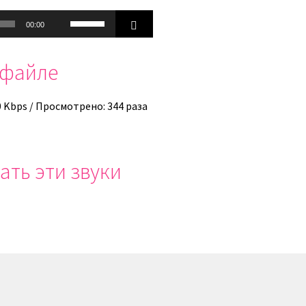
Используйте
00:00
клавиши
вверх/
офайле
вниз,
чтобы
увеличить
0 Kbps / Просмотрено: 344 раза
или
уменьшить
громкость.
ать эти звуки