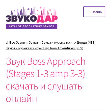
Перейти
Перейти
Меню
к
к
навигации
содержимому
Все Звуки
Звуки
Звуки и музыка из игр Денди (NES)
Звуки и музыка из игры Tiny Toon Adventures (NES)
Звук Boss Approach
(Stages 1-3 amp 3-3)
скачать и слушать
онлайн