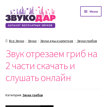
Перейти
Перейти
Меню
к
к
навигации
содержимому
Все Звуки
Звуки
Звуки еды и напитков
Звуки грибов
Звук отрезаем гриб на
2 части скачать и
слушать онлайн
Категория:
Звуки грибов