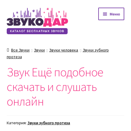
Перейти
Перейти
Меню
к
к
навигации
содержимому
Все Звуки
Звуки
Звуки человека
Звуки зубного
протеза
Звук Ещё подобное
скачать и слушать
онлайн
Категория:
Звуки зубного протеза