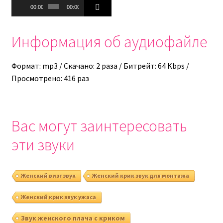
Аудиоплеер
00:00
00:00
Информация об аудиофайле
Формат: mp3 / Скачано: 2 раза / Битрейт: 64 Kbps /
Просмотрено: 416 раз
Вас могут заинтересовать
эти звуки
Женский визг звук
Женский крик звук для монтажа
Женский крик звук ужаса
Звук женского плача с криком