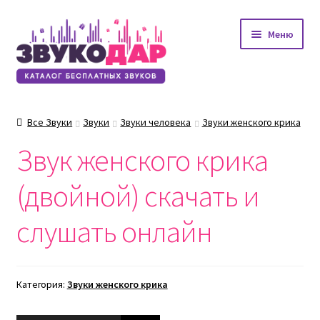
Перейти
Перейти
Меню
к
к
навигации
содержимому
Все Звуки
Звуки
Звуки человека
Звуки женского крика
Звук женского крика
(двойной) скачать и
слушать онлайн
Категория:
Звуки женского крика