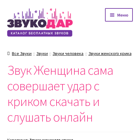
Перейти
Перейти
Меню
к
к
навигации
содержимому
Все Звуки
Звуки
Звуки человека
Звуки женского крика
Звук Женщина сама
совершает удар с
криком скачать и
слушать онлайн
Категория:
Звуки женского крика