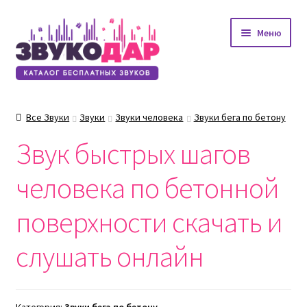
Перейти
Перейти
Меню
к
к
навигации
содержимому
Все Звуки
Звуки
Звуки человека
Звуки бега по бетону
Звук быстрых шагов
человека по бетонной
поверхности скачать и
слушать онлайн
Категория:
Звуки бега по бетону