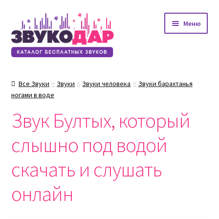
Перейти
Перейти
Меню
к
к
навигации
содержимому
Все Звуки
Звуки
Звуки человека
Звуки барахтанья
ногами в воде
Звук Бултых, который
слышно под водой
скачать и слушать
онлайн