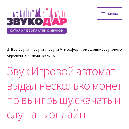
Перейти
Перейти
Меню
к
к
навигации
содержимому
Все Звуки
Звуки
Звуки Атмосфер, помещений, звукового
окружения
Звуки казино
Звук Игровой автомат
выдал несколько монет
по выигрышу скачать и
слушать онлайн