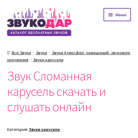
Перейти
Перейти
Меню
к
к
навигации
содержимому
Все Звуки
Звуки
Звуки Атмосфер, помещений, звукового
окружения
Звуки карусели
Звук Сломанная
карусель скачать и
слушать онлайн
Категория:
Звуки карусели