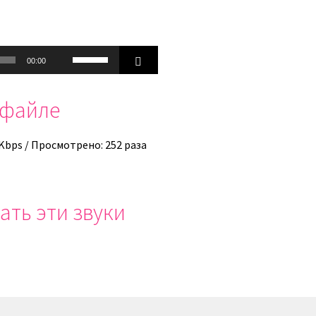
Используйте
00:00
клавиши
вверх/
офайле
вниз,
чтобы
увеличить
 Kbps / Просмотрено: 252 раза
или
уменьшить
громкость.
ать эти звуки