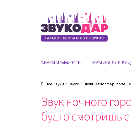
Перейти
Перейти
к
к
навигации
содержимому
ЗВУКИ И ЭФФЕКТЫ
МУЗЫКА ДЛЯ ВИ
Все Звуки
Звуки
Звуки Атмосфер, помеще
Звук ночного горо
будто смотришь с