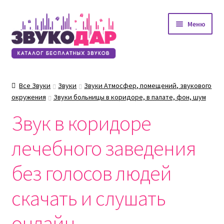
Перейти
Перейти
Меню
к
к
навигации
содержимому
Все Звуки
Звуки
Звуки Атмосфер, помещений, звукового
окружения
Звуки больницы в коридоре, в палате, фон, шум
Звук в коридоре
лечебного заведения
без голосов людей
скачать и слушать
онлайн