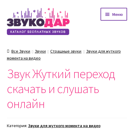
Перейти
Перейти
Меню
к
к
навигации
содержимому
Все Звуки
Звуки
Страшные звуки
Звуки для жуткого
момента на видео
Звук Жуткий переход
скачать и слушать
онлайн
Категория:
Звуки для жуткого момента на видео