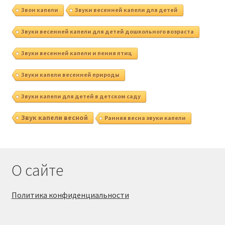
Звон капели
Звуки весенней капели для детей
Звуки весенней капели для детей дошкольного возраста
Звуки весенней капели и пения птиц
Звуки капели весенней природы
Звуки капели для детей в детском саду
Звук капели весной
Ранняя весна звуки капели
О сайте
Политика конфиденциальности