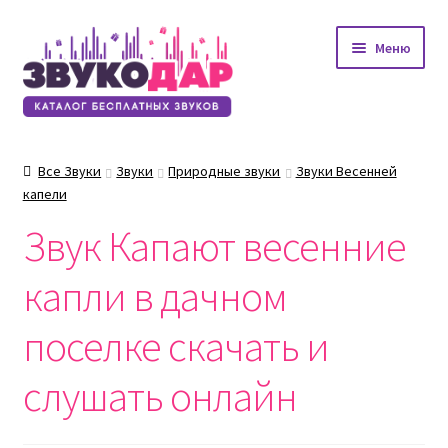
Перейти
Перейти
Меню
к
к
навигации
содержимому
Все Звуки
Звуки
Природные звуки
Звуки Весенней
капели
Звук Капают весенние
капли в дачном
поселке скачать и
слушать онлайн