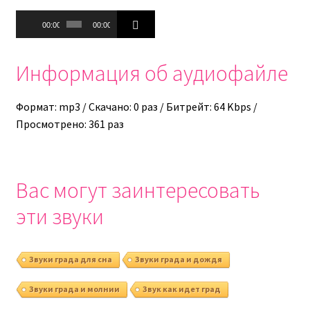
Аудиоплеер
00:00
00:00
Информация об аудиофайле
Формат: mp3 / Скачано: 0 раз / Битрейт: 64 Kbps /
Просмотрено: 361 раз
Вас могут заинтересовать
эти звуки
Звуки града для сна
Звуки града и дождя
Звуки града и молнии
Звук как идет град