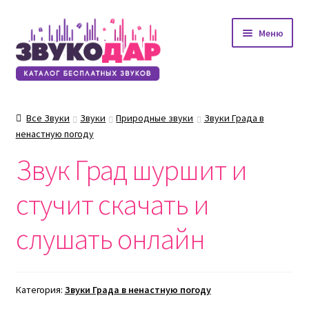
Перейти
Перейти
Меню
к
к
навигации
содержимому
Все Звуки
Звуки
Природные звуки
Звуки Града в
ненастную погоду
Звук Град шуршит и
стучит скачать и
слушать онлайн
Категория:
Звуки Града в ненастную погоду