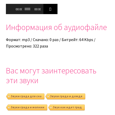
Аудиоплеер
00:00
00:00
Информация об аудиофайле
Формат: mp3 / Скачано: 0 раз / Битрейт: 64 Kbps /
Просмотрено: 322 раза
Вас могут заинтересовать
эти звуки
Звуки града для сна
Звуки града и дождя
Звуки града и молнии
Звук как идет град