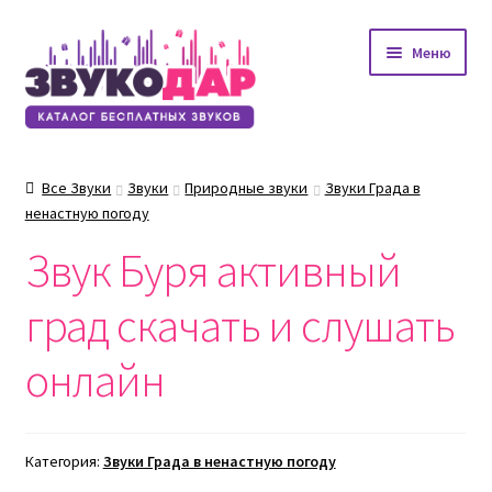
Перейти
Перейти
Меню
к
к
навигации
содержимому
Все Звуки
Звуки
Природные звуки
Звуки Града в
ненастную погоду
Звук Буря активный
град скачать и слушать
онлайн
Категория:
Звуки Града в ненастную погоду