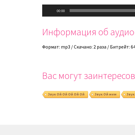
Аудиоплеер
00:00
Информация об ауди
Формат: mp3 / Скачано: 2 раза / Битрейт: 6
Вас могут заинтересов
Звук Ой Ой Ой Ой Ой
Звук Ой мем
Звук