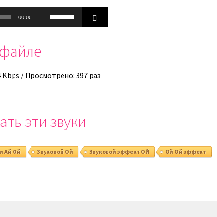
Используйте
00:00
клавиши
вверх/
офайле
вниз,
чтобы
увеличить
4 Kbps / Просмотрено: 397 раз
или
уменьшить
громкость.
ать эти звуки
и Ай Ой
Звуковой Ой
Звуковой эффект ОЙ
Ой Ой эффект