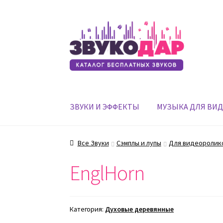
Перейти
Перейти
к
к
навигации
содержимому
ЗВУКИ И ЭФФЕКТЫ
МУЗЫКА ДЛЯ ВИ
Все Звуки
Сэмплы и лупы
Для видеоролик
EnglHorn
Категория:
Духовые деревянные