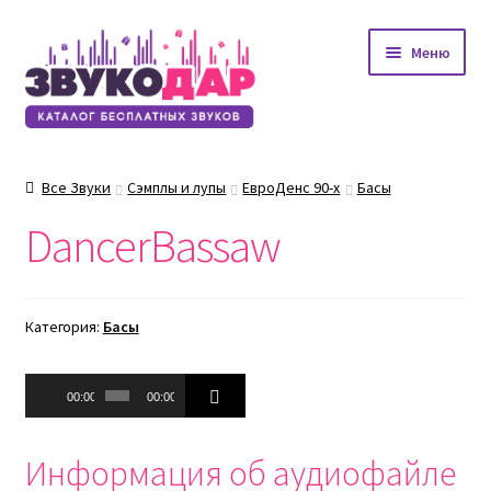
Перейти
Перейти
Меню
к
к
навигации
содержимому
Все Звуки
Сэмплы и лупы
ЕвроДенс 90-х
Басы
DancerBassaw
Категория:
Басы
Аудиоплеер
00:00
00:00
Информация об аудиофайле