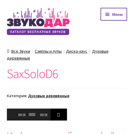
Перейти
Перейти
Меню
к
к
навигации
содержимому
Все Звуки
Сэмплы и лупы
Диско-хаус
Духовые
деревянные
SaxSoloD6
Категория:
Духовые деревянные
Аудиоплеер
00:00
00:00