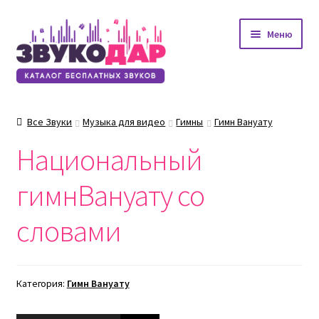
Перейти
Перейти
Меню
к
к
навигации
содержимому
Все Звуки
Музыка для видео
Гимны
Гимн Вануату
Национальный
гимнВануату со
словами
Категория:
Гимн Вануату