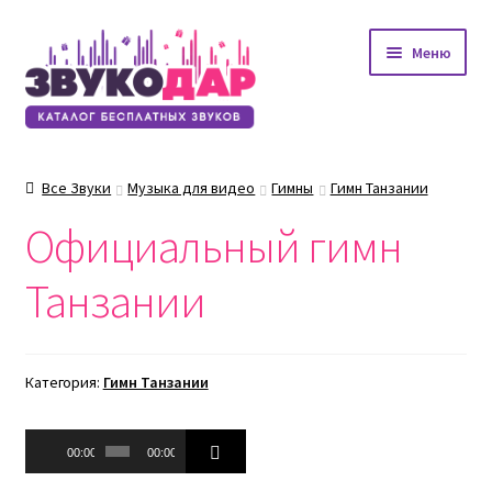
Перейти
Перейти
Меню
к
к
навигации
содержимому
Все Звуки
Музыка для видео
Гимны
Гимн Танзании
Официальный гимн
Танзании
Категория:
Гимн Танзании
Аудиоплеер
00:00
00:00