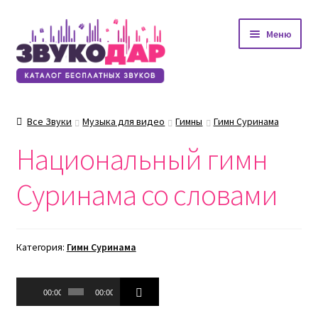
Перейти
Перейти
Меню
к
к
навигации
содержимому
Все Звуки
Музыка для видео
Гимны
Гимн Суринама
Национальный гимн
Суринама со словами
Категория:
Гимн Суринама
Аудиоплеер
00:00
00:00